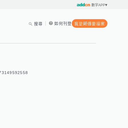
數字APP
如何刊登
搜尋
我是師傅要接案


3149592558 
