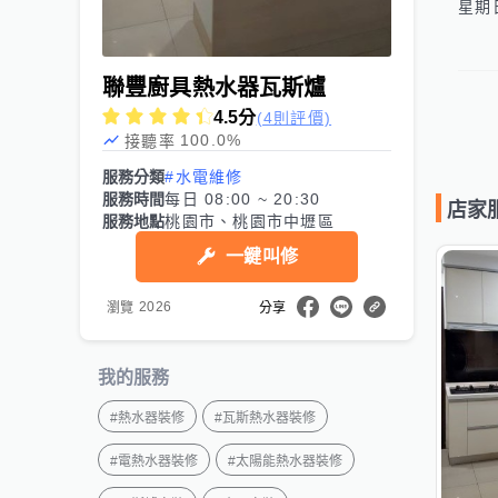
聯豐廚具熱水器瓦斯爐
4.5
分
(4則評價)
100.0
%
接聽率
服務分類
#水電維修
服務時間
每日 08:00 ~ 20:30
店家
服務地點
桃園市、桃園市中壢區
一鍵叫修
2026
瀏覽
分享
我的服務
#
熱水器裝修
#
瓦斯熱水器裝修
#
電熱水器裝修
#
太陽能熱水器裝修