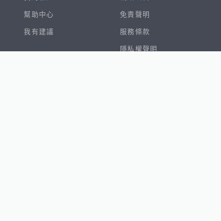
幫助中心
免責聲明
我有建議
服務條款
隱私權聲明
數字徵才
100室內設計
8891新車
8891購車菜單
8891中古車
鄧白氏
ESG永續標章