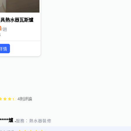
廚具熱水器瓦斯爐
0
/
趟
6
詳情
4
則評論
***爐 .
服務：
熱水器裝修