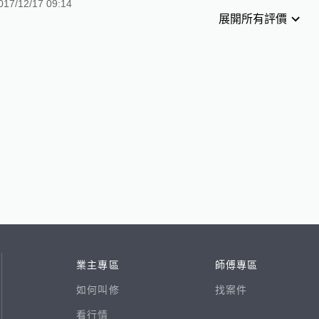
017/12/17 09:14
展開所有評價
業主專區
師傅專區
如何叫修
找案件
看行情