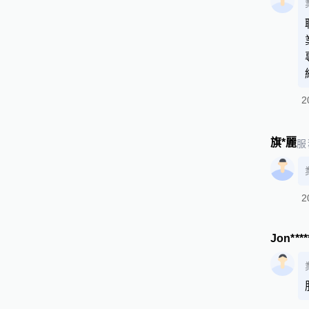
2
旗*麗
服
2
Jon****