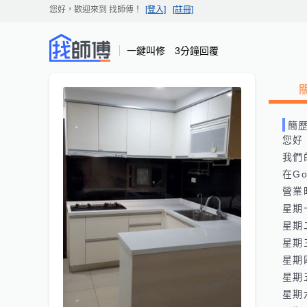
您好，歡迎來到
找師傅
！
[登入]
[註冊]
一鍵叫修 3分鐘回覆
簡
您好
我們的網
在Goo
營業
星期一:
星期二:
星期三:
星期四:
星期五:
星期六: