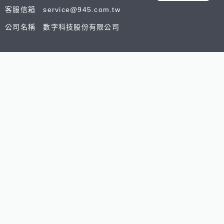
客服信箱 service@945.com.tw
公司名稱 數字科技股份有限公司
追蹤我們
518熊班
518找好公司
小雞上工
台灣8591寶物交
Copyright © 2025 by Addcn Technology Co., Ltd. All Ri