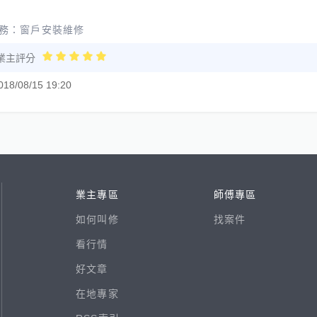
務：
窗戶安裝維修
業主評分
018/08/15 19:20
業主專區
師傅專區
如何叫修
找案件
看行情
好文章
在地專家