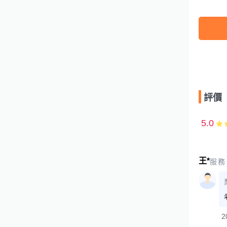
評價
5.0
王*
服務
2