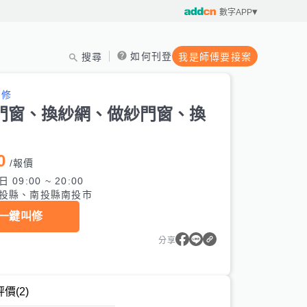
數字APP
如何刊登
搜尋
我是師傅要接案
維修
門窗、換紗網、做紗門窗、換
0
/
報價
 09:00 ~ 20:00
投縣、南投縣南投市
一鍵叫修
分享
評價
(2)