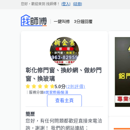
您好，歡迎來到
找師傅
！
[登入]
[註冊]
一鍵叫修 3分鐘回覆
彰化修門窗、換紗網、做紗門
窗、換玻璃
5.0
分
(
2
則評價)
｜服務分類
#居家修繕/裝潢
查看主頁
簡歷
您好，有任何問題都歡迎直接來電洽
詢，謝謝！ 我們的網站連結：