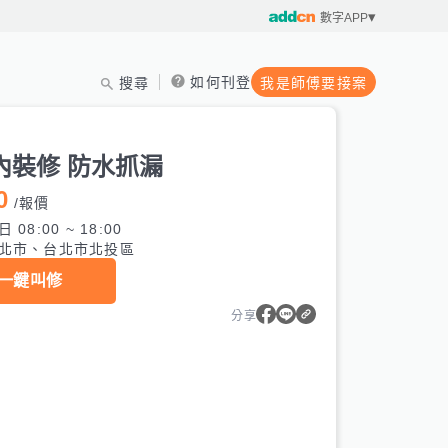
數字APP
如何刊登
搜尋
我是師傅要接案
內裝修 防水抓漏
0
/
報價
 08:00 ~ 18:00
北市、台北市北投區
一鍵叫修
分享