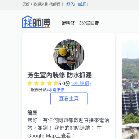
您好，歡迎來到
找師傅
！
[登入]
[註冊]
一鍵叫修 3分鐘回覆
芳生室內裝修 防水抓漏
5.0
分
(
3
則評價)
｜服務分類
#水電維修
查看主頁
簡歷
您好，有任何問題都歡迎直接來電洽
詢，謝謝！ 我們的網站連結： 在
Google Map上查看：