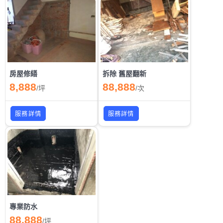
房屋修繕
拆除 舊屋翻新
8,888
88,888
/
坪
/
次
服務詳情
服務詳情
專業防水
88,888
/
坪