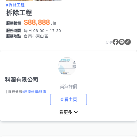
#拆除工程
拆除工程
$88,888
服務報價
/
個
服務時間
每日 08:00 ~ 17:30
服務地點
台南市東山區
分享
科潤有限公司
尚無評價
｜服務分類
#居家修繕/裝潢
查看主頁
看更多