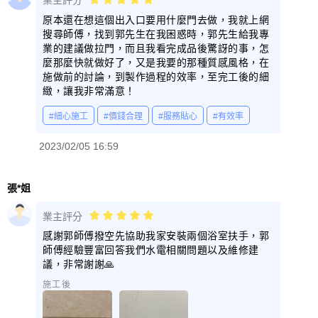
業主評分
原本還在想這個出入口要用什麼門去做，我就上網
搜尋師傅，找到郭先生在我困惑時，郭先生給我專
業的建議做拉門，而且我看完成品後驚訝的事，怎
麼那麼快就做好了，又是我要的那種質感風格，在
施做前的討論，到製作過程的效率，至完工後的細
緻，讓我非常滿意！
#細心施工
#價錢合理
#服務貼心
#有效率
2023/02/05 16:59
張*姐
業主評分
感謝郭師傅撥空先協助我家安裝兩個浴室扶手，郭
師傅經驗豐富回答我們水電相關問題以及維修建
議，非常謝謝🙏
施工後