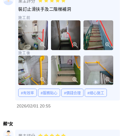
業主評分
裝訂止滑扶手及二階梯補洞
施工前
施工後
#有效率
#服務貼心
#價錢合理
#細心施工
2026/02/01 20:55
蔡*女