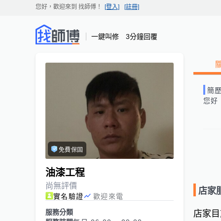
您好，歡迎來到
找師傅
！
[登入]
[註冊]
一鍵叫修 3分鐘回覆
簡
您好
免費保固
油漆工程
尚無評價
店家
實名驗證
歡迎來電
服務分類
店家目