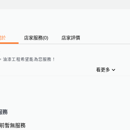
關於
店家服務
(
0
)
店家評價
歷
，
油漆工程
希望能為您服務！
看更多
服務
前暫無服務