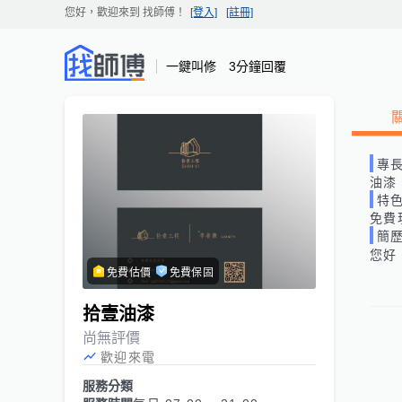
您好，歡迎來到
找師傅
！
[登入]
[註冊]
一鍵叫修 3分鐘回覆
專
油漆
特
免費
簡
您好
免費估價
免費保固
拾壹油漆
尚無評價
歡迎來電
服務分類