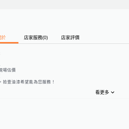
關於
店家服務
(
0
)
店家評價
長
色
現場估價
歷
，
拾壹油漆
希望能為您服務！
看更多