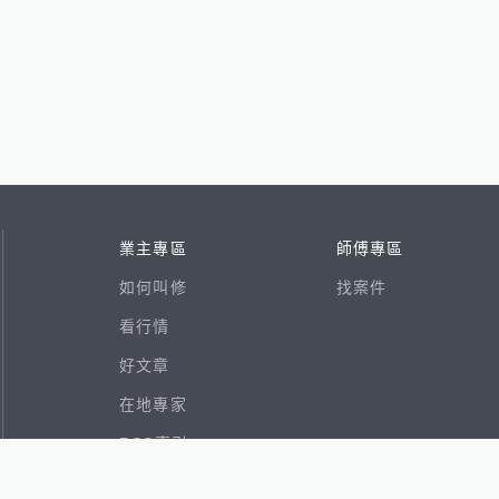
業主專區
師傅專區
如何叫修
找案件
看行情
好文章
在地專家
RSS索引