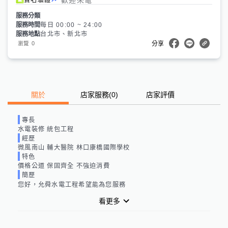
服務分類
服務時間
每日 00:00 ~ 24:00
服務地點
台北市、新北市
0
瀏覽
分享
關於
店家服務
(
0
)
店家評價
專長
水電裝修 統包工程
經歷
微風南山 輔大醫院 林口康橋國際學校
特色
價格公道 保固齊全 不強迫消費
簡歷
您好，允舜水電工程希望能為您服務
看更多