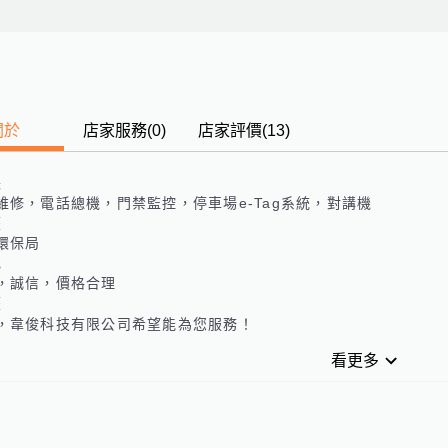
關於
店家服務
(
0
)
店家評價
(13)
長
維修，電話總機，門禁監控，停車場e-Tag系統，對講機
歷
環保局
色
，誠信，價格合理
歷
，韋俊科技有限公司希望能為您服務！
看更多