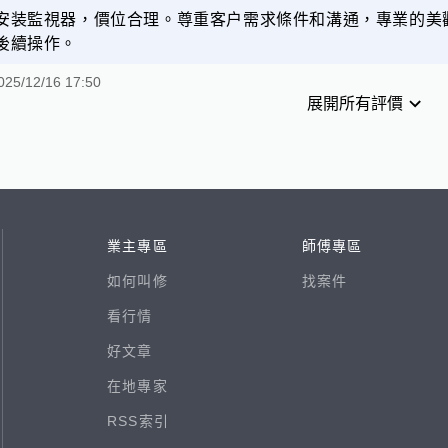
安装監視器，價位合理。尊重客户需求條件和溝通，專業的美
後續操作。
025/12/16 17:50
展開所有評價
業主專區
師傅專區
如何叫修
找案件
看行情
好文章
在地專家
RSS索引