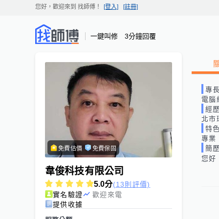
您好，歡迎來到
找師傅
！
[登入]
[註冊]
一鍵叫修 3分鐘回覆
專
電腦
經
北市
特
專業
簡
免費估價
免費保固
您好
韋俊科技有限公司
5.0
分
(13則評價)
實名驗證
歡迎來電
提供收據