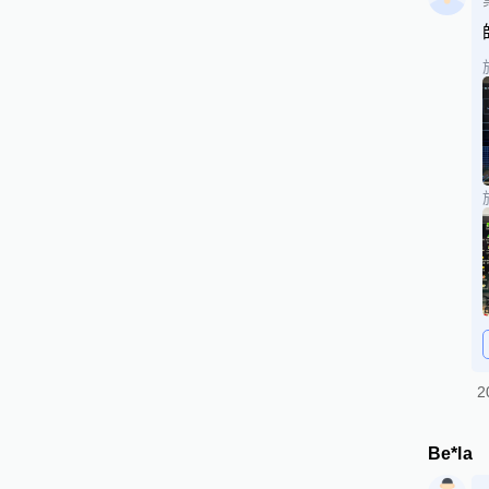
2
Be*la