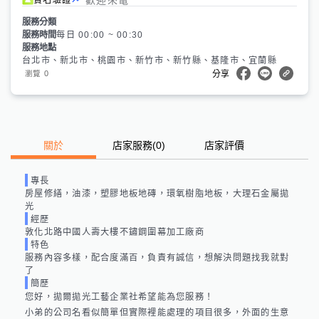
服務分類
服務時間
每日 00:00 ~ 00:30
服務地點
台北市、新北市、桃園市、新竹市、新竹縣、基隆市、宜蘭縣
0
瀏覽
分享
關於
店家服務
(
0
)
店家評價
專長
房屋修繕，油漆，塑膠地板地磚，環氧樹脂地板，大理石金屬拋
光
經歷
敦化北路中國人壽大樓不鏽鋼圍幕加工廠商
特色
服務內容多樣，配合度滿百，負責有誠信，想解決問題找我就對
了
簡歷
您好，拋爾拋光工藝企業社希望能為您服務！

小弟的公司名看似簡單但實際裡能處理的項目很多，外面的生意