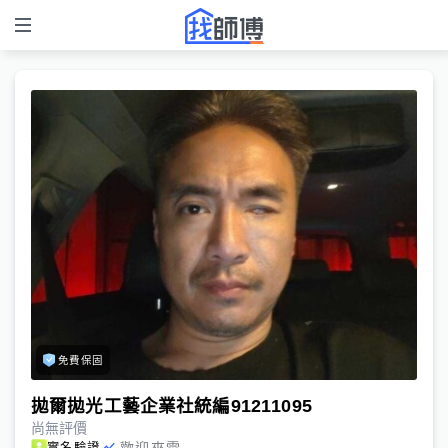
免費保固
拋爾拋光工藝企業社統編91211095
尚無評價
歡迎來電
實名驗證