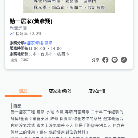
勤一居家(黃彥翔)
尚無評價
70.0
%
接聽率
服務分類
#居家修繕/裝潢
服務時間
每日 00:00 ~ 24:00
服務地點
新北市、台北市、桃園市
17387
瀏覽
分享
關於
店家服務
(
2
)
店家評價
簡歷
勤一居家工程.鋼鋁.水電.冷氣.專精門窗團隊.二十年工作經驗的
師傅!全新冷暖器安裝.維修.保養!給你全方位的意見.選擇最適合
你的冷氣款式!市面上冷氣價差不大.但是手路卻差別甚大.包含在
管材上的使用，實在!保證使用到位的材料!!
