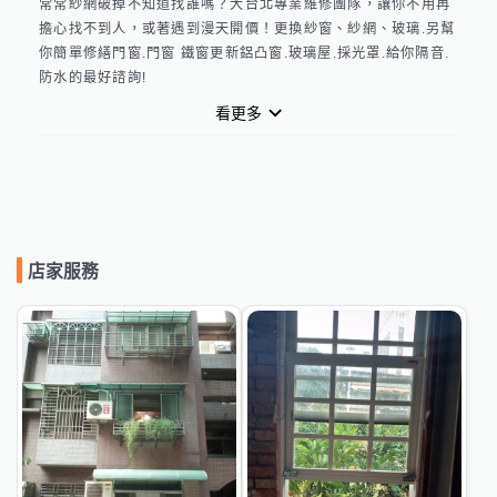
常常紗網破掉不知道找誰嗎？大台北專業維修團隊，讓你不用再
擔心找不到人，或著遇到漫天開價！更換紗窗、紗網、玻璃.另幫
你簡單修繕門窗.門窗 鐵窗更新鋁凸窗.玻璃屋.採光罩.給你隔音.
防水的最好諮詢!
看更多
店家服務