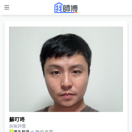
蘇叮咚
尚無評價
歡迎來電
實名驗證