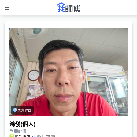
免費保固
鴻發(個人)
尚無評價
歡迎來電
實名驗證