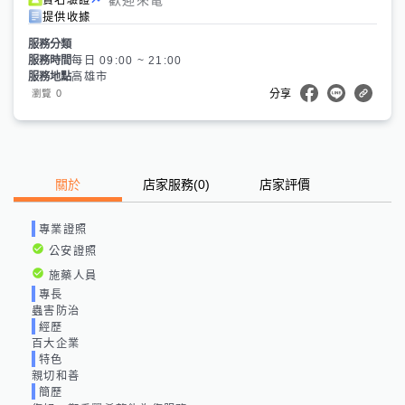
提供收據
服務分類
服務時間
每日 09:00 ~ 21:00
服務地點
高雄市
0
瀏覽
分享
關於
店家服務
(
0
)
店家評價
專業證照
公安證照
施藥人員
專長
蟲害防治
經歷
百大企業
特色
親切和善
簡歷