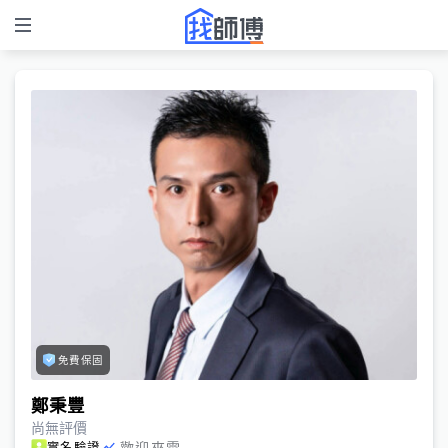
免費保固
鄭秉豐
尚無評價
歡迎來電
實名驗證