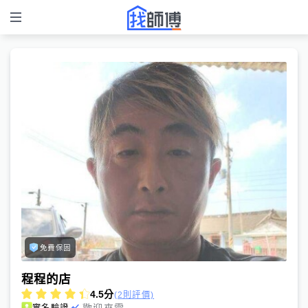
免費保固
程程的店
4.5
分
(2則評價)
歡迎來電
實名驗證