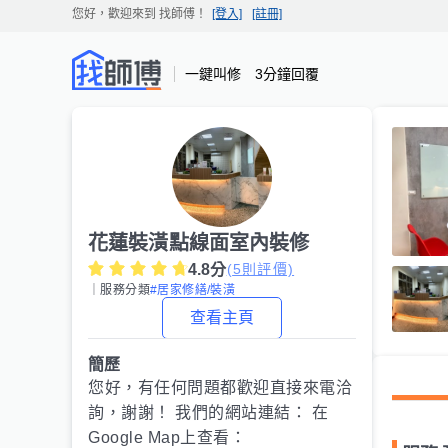
您好，歡迎來到
找師傅
！
[登入]
[註冊]
一鍵叫修 3分鐘回覆
花蓮裝潢點線面室內裝修
4.8
分
(
5
則評價)
｜服務分類
#居家修繕/裝潢
查看主頁
簡歷
您好，有任何問題都歡迎直接來電洽
詢，謝謝！ 我們的網站連結： 在
Google Map上查看：