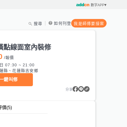
數字APP
如何刊登
搜尋
我是師傅要接案
潢點線面室內裝修
0
/
報價
 07:30 ~ 21:00
蓮縣、花蓮縣吉安鄉
一鍵叫修
分享
評價
(5)