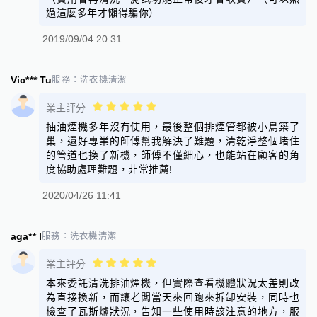
過這麼多年才懶得騙你）
2019/09/04 20:31
Vic*** Tu
服務：
洗衣機清潔
業主評分
抽油煙機多年沒有使用，最後整個排煙管都被小鳥築了
巢，還好專業的師傅幫我解決了難題，清乾淨整個堵住
的管道也換了新機，師傅不僅細心，也能站在顧客的角
度協助處理難題，非常推薦!
2020/04/26 11:41
aga** l
服務：
洗衣機清潔
業主評分
本來委託清洗排油煙機，但實際查看機體狀況太差則改
為直接換新，而讓老闆當天來回跑來拆卸安裝，同時也
檢查了瓦斯爐狀況，告知一些使用時該注意的地方，服