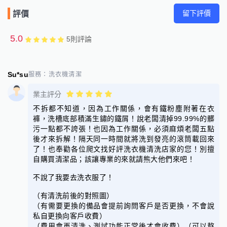
留下評價
評價
5.0
5
則評論
Su*su
服務：
洗衣機清潔
業主評分
不拆都不知道，因為工作關係，會有鐵粉塵附著在衣
褲，洗槽底部積滿生鏽的鐵屑！說老闆清掉99.99%的髒
污一點都不誇張！也因為工作關係，必須麻煩老闆五點
後才來拆解！隔天同一時間就將洗到發亮的滾筒載回來
了！也奉勸各位爬文找好評洗衣機清洗店家的您！別擅
自購買清潔品；該讓專業的來就請熊大他們來吧！
不說了我要去洗衣服了！
（有清洗前後的對照圖）
（有需要更換的備品會提前詢問客戶是否更換，不會說
私自更換向客戶收費）
（費用會再清洗、測試功能正常後才會收費）（可以熬