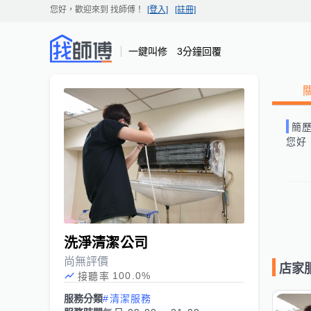
您好，歡迎來到
找師傅
！
[登入]
[註冊]
一鍵叫修 3分鐘回覆
簡
您好
洗淨清潔公司
尚無評價
店家
100.0
%
接聽率
服務分類
#清潔服務