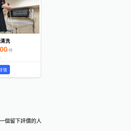
機清洗
500
/
件
1
詳情
一個留下評價的人