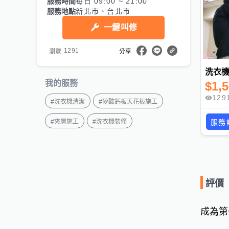
服務時間
每日 09:00 ~ 21:00
服務地點
新北市、台北市
一鍵叫修
1291
瀏覽
分享
洗衣
我的服務
$
1,
129
#
洗衣機清潔
#
矽酸鈣板天花板施工
服務
#
夾層施工
#
洗衣機裝修
評價
成為第