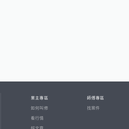
業主專區
師傅專區
如何叫修
找案件
看行情
好文章