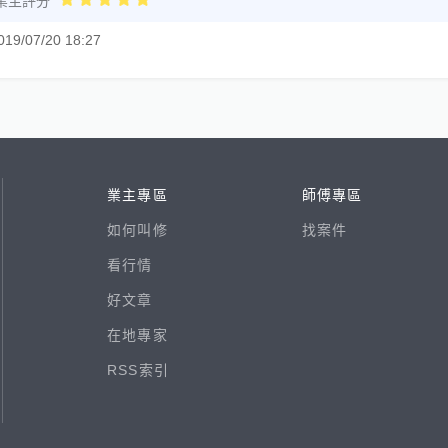
業主評分
019/07/20 18:27
業主專區
師傅專區
如何叫修
找案件
看行情
好文章
在地專家
RSS索引