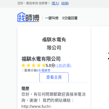
您好，歡迎來到
找師傅
！
[登入]
[註冊]
一鍵叫修 3分鐘回覆
福騏水電有限公司
5.0
分
(
1
則評價)
｜服務分類
#水電維修
查看主頁
簡歷
您好，有任何問題都歡迎直接來電洽
詢，謝謝！ 我們的網站連結：
http://www.fuchi-