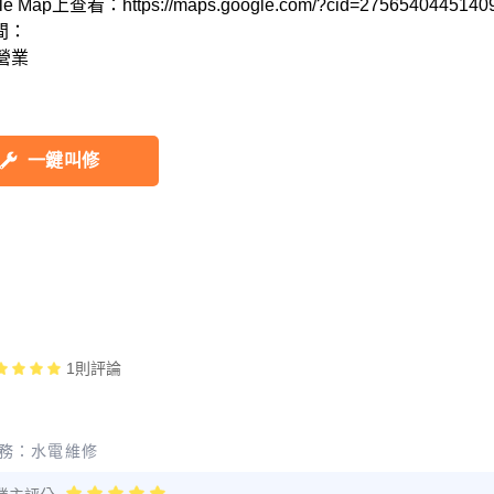
e Map上查看：https://maps.google.com/?cid=27565404451409
：

一鍵叫修
1
則評論
務：
水電維修