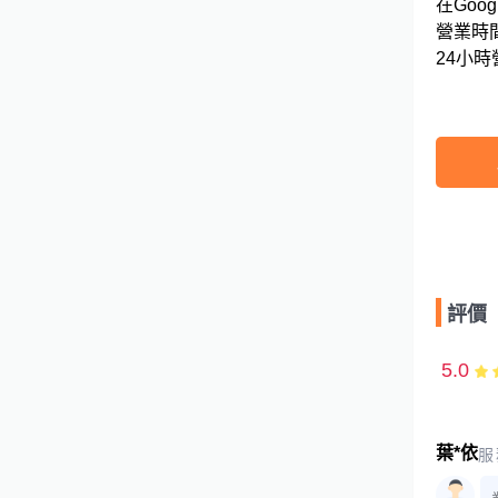
在Googl
營業時間
評價
5.0
葉*依
服