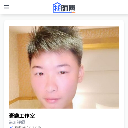
豪讚工作室
尚無評價
100.0
%
接聽率