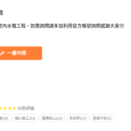
我
室內水電工程，如需詢問請多加利用官方帳號詢問感謝大家🥺
一鍵叫修
42
則評論
(24)
細心施工(23)
服務貼心(21)
有效率(17)
態度不好(1)