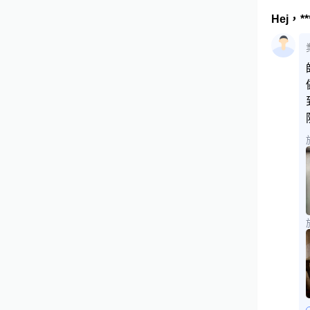
Hej，*