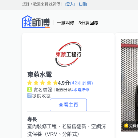
您好，歡迎來到
找師傅
！
[登入]
[註冊]
一鍵叫修 3分鐘回覆
東蒝水電
4.9
分
(
42
則評價)
實名驗證
｜服務分類
#水電維修
提供收據
查看主頁
專長
免費
室內裝修工程、老屋舊翻新、空調清
洗保養（VRV、分離式）