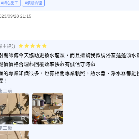
#細心施工
#價錢合理
023/09/28 21:15
業主評分
謝謝師傅今天協助更換水龍頭，而且還幫我微調浴室蓮蓬頭水量
報價價格合理👍回覆效率快👍有誠信守時👍
懂的專業知識很多，也有相關專業執照，熱水器、淨水器都能
喔！
施工前
施工後