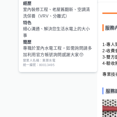
經歷
室內裝修工程、老屋舊翻新、空調清
洗保養（VRV、分離式）
特色
服務
細心溝通、解決您生活水電上的大小
事
簡歷
1-專
專職於室內水電工程，如需詢問請多
2-收
加利用官方帳號詢問感謝大家🥺
3-雙方
營業人名稱：東蒝水電
4-驗收
統一編號：80013495
服務