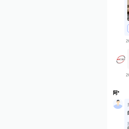
2
2
阿*