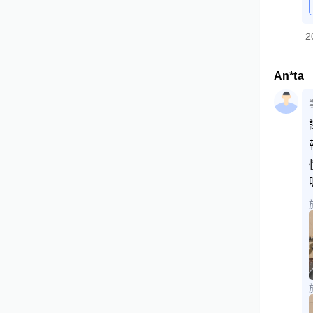
2
An*ta