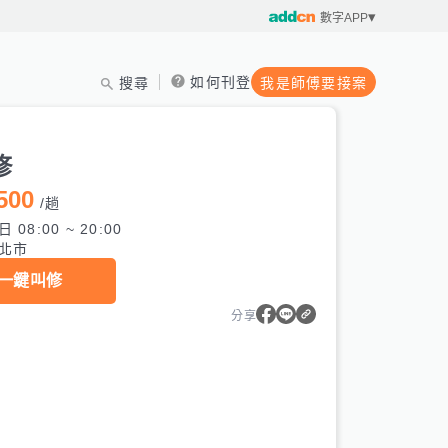
數字APP
如何刊登
搜尋
我是師傅要接案
修
500
/
趟
 08:00 ~ 20:00
北市
一鍵叫修
分享