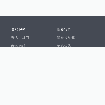
會員服務
關於我們
登入 /
註冊
關於找師傅
我的帳戶
網站公告
幫助中心
免責聲明
我有建議
服務條款
隱私權聲明
數字徵才
100室內設計
8891新車
8891購車菜單
8891中古車