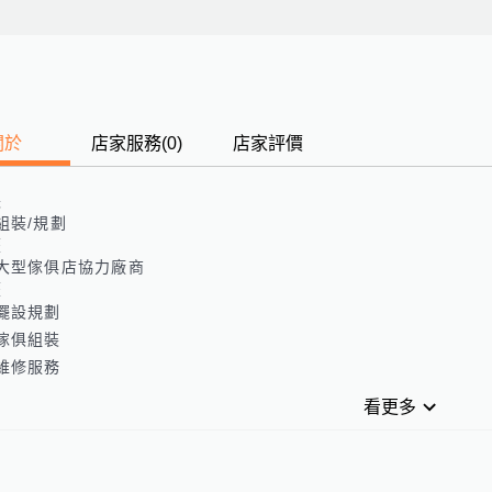
關於
店家服務
(
0
)
店家評價
長
組裝/規劃
歷
大型傢俱店協力廠商
歷
擺設規劃

傢俱組裝

維修服務
看更多