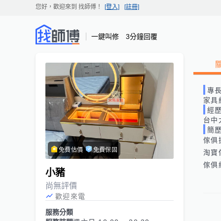
您好，歡迎來到
找師傅
！
[登入]
[註冊]
一鍵叫修 3分鐘回覆
專
家具
經
台中
簡
傢俱
免費估價
免費保固
淘寶
傢俱
小豬
尚無評價
歡迎來電
服務分類