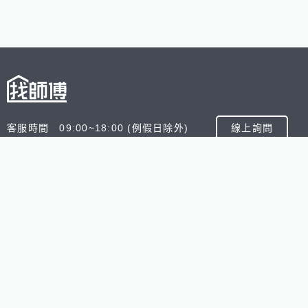
客服時間 09:00~18:00 (例假日除外)
線上詢問
客服信箱 service@945.com.tw
公司名稱 數字科技股份有限公司
追蹤我們
518熊班
518找好公司
小雞上工
台灣8591寶物交