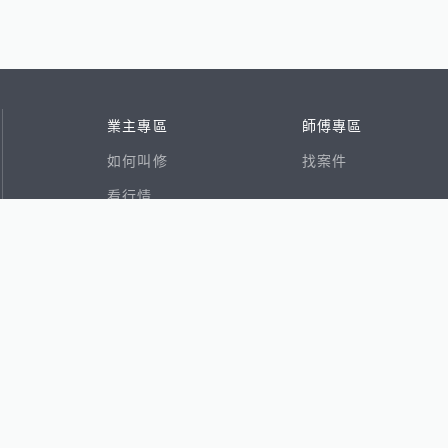
業主專區
師傅專區
如何叫修
找案件
看行情
好文章
在地專家
RSS索引
易網
香港8591寶物交易網
591租屋
591新建案
591售屋
591實價登錄