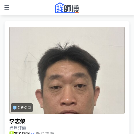
免費保固
李志榮
尚無評價
歡迎來電
實名驗證