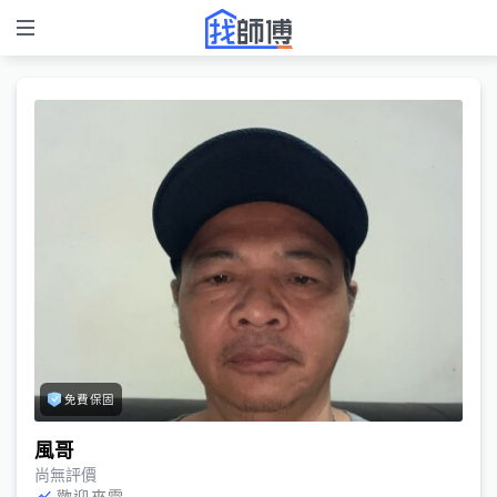
免費保固
風哥
尚無評價
歡迎來電