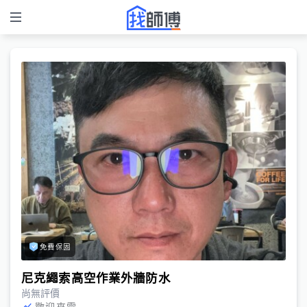
免費保固
尼克繩索高空作業外牆防水
尚無評價
歡迎來電