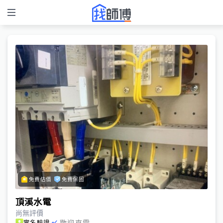
免費估價
免費保固
頂溪水電
尚無評價
歡迎來電
實名驗證