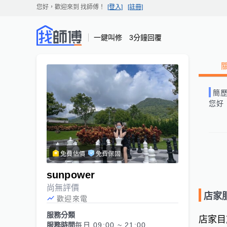
您好，歡迎來到
找師傅
！
[登入]
[註冊]
一鍵叫修 3分鐘回覆
簡
您好
免費估價
免費保固
sunpower
尚無評價
店家
歡迎來電
服務分類
店家目
服務時間
每日 09:00 ~ 21:00