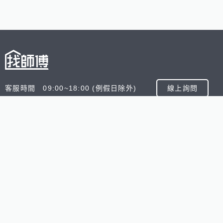
客服時間 09:00~18:00 (例假日除外)
線上詢問
客服信箱 service@945.com.tw
公司名稱 數字科技股份有限公司
追蹤我們
518熊班
518找好公司
小雞上工
台灣8591寶物交