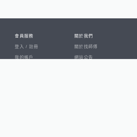
會員服務
關於我們
登入 /
註冊
關於找師傅
我的帳戶
網站公告
幫助中心
免責聲明
我有建議
服務條款
隱私權聲明
數字徵才
100室內設計
8891新車
8891購車菜單
8891中古車