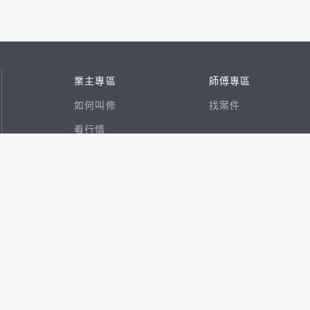
業主專區
師傅專區
如何叫修
找案件
看行情
好文章
在地專家
RSS索引
易網
香港8591寶物交易網
591租屋
591新建案
591售屋
591實價登錄