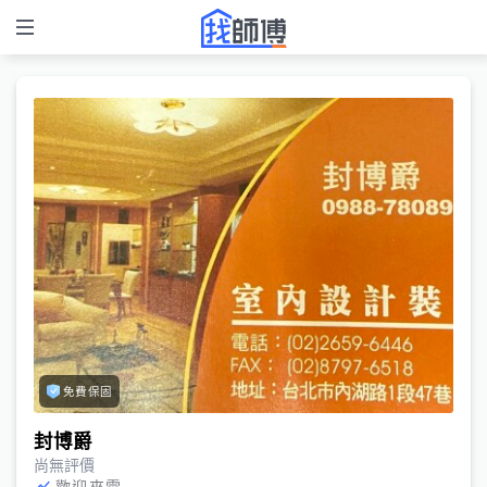
免費保固
封博爵
尚無評價
歡迎來電