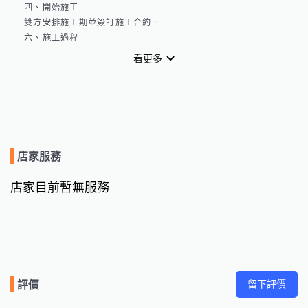
四、開始施工

雙方安排施工期並簽訂施工合約。

六、施工過程

要求施工品質控管 施工時必定在場 且拍照留檔

看更多
五、驗收完工

驗收與款項交付無誤即結案。
店家服務
店家目前暫無服務
留下評價
評價