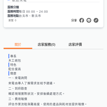
服務分類
服務時間
每日 00:00 ~ 24:00
服務地點
台北市、新北市
0
瀏覽
分享
關於
店家服務
(
0
)
店家評價
專長
木工統包
特色
配合度高
簡歷
一、來電詢問

來電由專人了解需求並給予建議。

二、到府勘查

確認現場實際狀況，安排後續處理方式。

三、費用報價

評估作業流程與難易度、使用的產品與耗材並提供報價。
