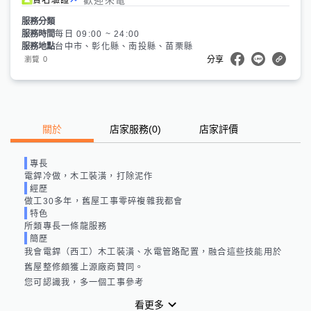
服務分類
服務時間
每日 09:00 ~ 24:00
服務地點
台中市、彰化縣、南投縣、苗栗縣
0
瀏覽
分享
關於
店家服務
(
0
)
店家評價
專長
電銲冷做，木工裝潢，打除泥作
經歷
做工30多年，舊屋工事零碎複雜我都會
特色
所類專長一條龍服務
簡歷
我會電銲（西工）木工裝潢、水電管路配置，融合這些技能用於
舊屋整修頗獲上源廠商贊同。

您可認識我，多一個工事參考
看更多