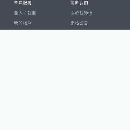
會員服務
關於我們
登入 /
註冊
關於找師傅
我的帳戶
網站公告
幫助中心
免責聲明
我有建議
服務條款
隱私權聲明
數字徵才
100室內設計
8891新車
8891購車菜單
8891中古車
鄧白氏
ESG永續標章