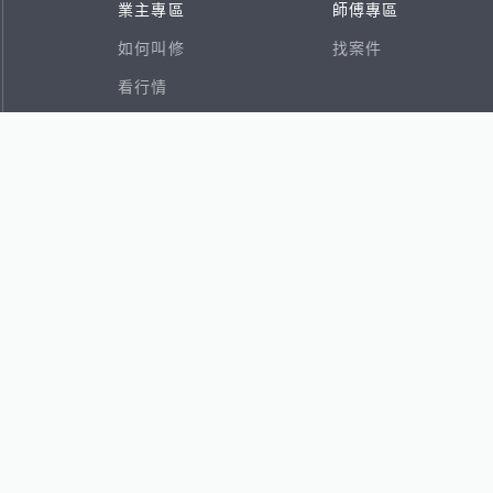
業主專區
師傅專區
如何叫修
找案件
看行情
好文章
在地專家
RSS索引
易網
香港8591寶物交易網
591租屋
591新建案
591售屋
591實價登錄
8891個人賣車
8891估價
出任務
ghts reserved