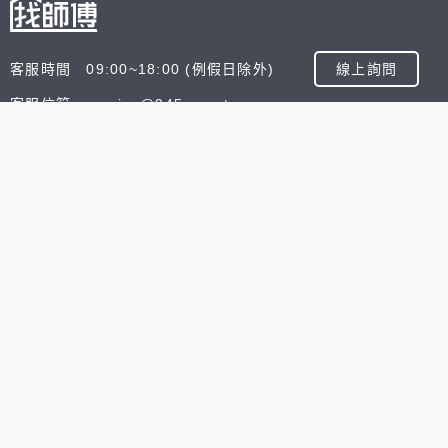
客服時間 09:00~18:00 (例假日除外)
線上詢問
客服信箱 service@945.com.tw
公司名稱 數字科技股份有限公司
追蹤我們
518熊班
518找好公司
小雞上工
台灣8591寶物交
Copyright © 2025 by Addcn Technology Co., Ltd. All Ri