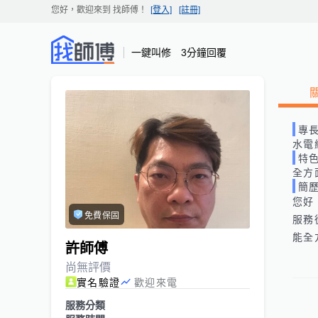
您好，歡迎來到
找師傅
！
[登入]
[註冊]
一鍵叫修 3分鐘回覆
專
水電
特
全方
簡
您好

免費保固
服務
能全
許師傅
尚無評價
實名驗證
歡迎來電
服務分類