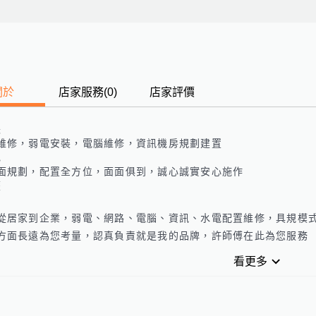
關於
店家服務
(
0
)
店家評價
長
維修，弱電安裝，電腦維修，資訊機房規劃建置
色
面規劃，配置全方位，面面俱到，誠心誠實安心施作
歷
從居家到企業，弱電、網路、電腦、資訊、水電配置維修，具規模
方面長遠為您考量，認真負責就是我的品牌，許師傅在此為您服務
看更多