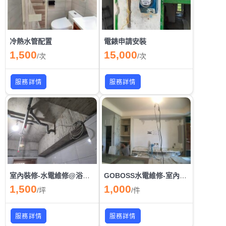
冷熱水管配置
電錶申請安裝
1,500
15,000
/
次
/
次
服務詳情
服務詳情
室內裝修-水電維修@浴室翻新，拆除清運一手包辦大小工程
GOBOSS水電維修-室內裝修-拆除清運一手包辦大小工程
1,500
1,000
/
坪
/
件
服務詳情
服務詳情