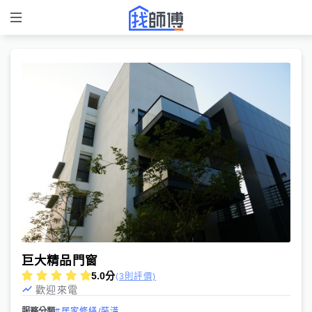
巨大精品門窗
5.0
分
(3則評價)
歡迎來電
服務分類
#居家修繕/裝潢