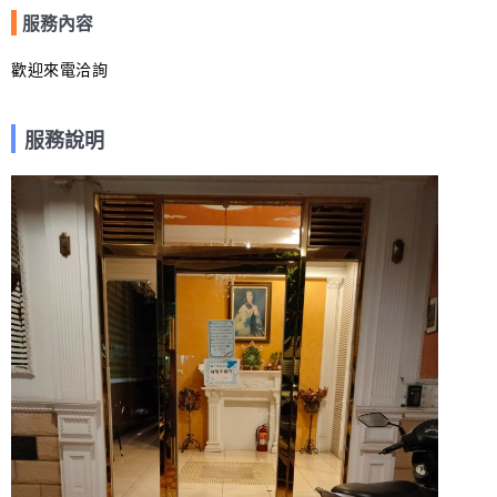
服務內容
歡迎來電洽詢
服務說明