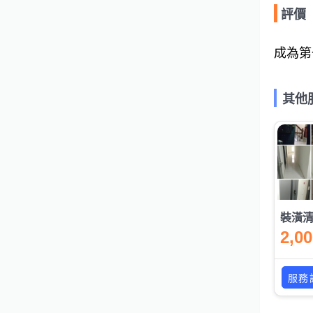
評價
成為第
其他
2,0
服務