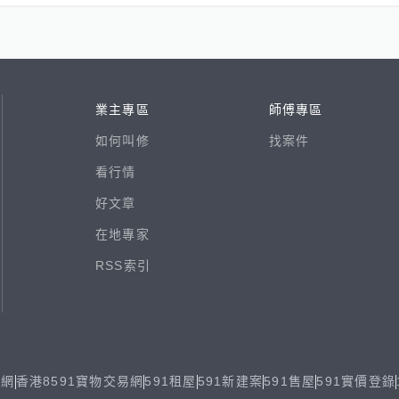
業主專區
師傅專區
如何叫修
找案件
看行情
好文章
在地專家
RSS索引
易網
香港8591寶物交易網
591租屋
591新建案
591售屋
591實價登錄