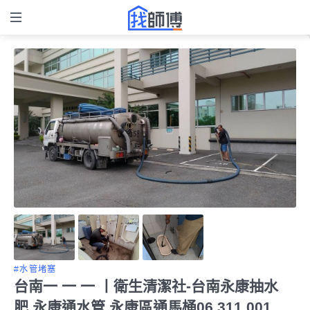
#水管堵塞
台南一 一 一 丨衛生清潔社-台南永康抽水
肥,永康通水管,永康區通馬桶06 311 001