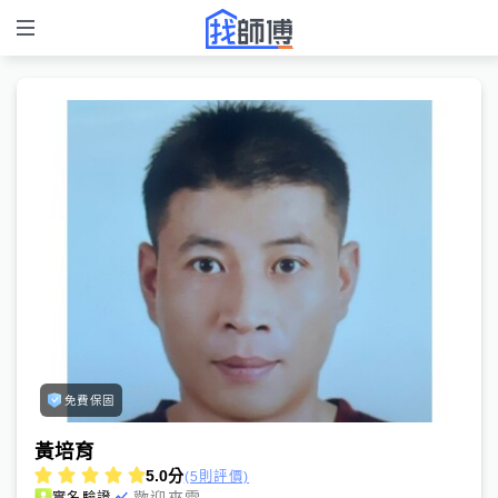
免費保固
黃培育
5.0
分
(5則評價)
歡迎來電
實名驗證