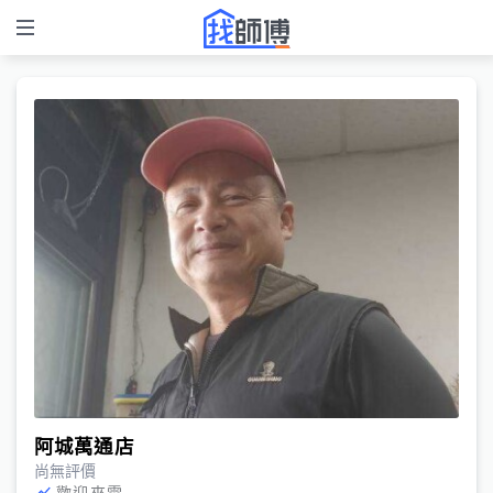
阿城萬通店
尚無評價
歡迎來電