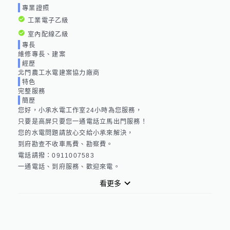
專業證照
工業電子乙級
室內配線乙級
專長
維修專長、建案
經歷
北門農工水電建案協力廠商
特色
完整服務
簡歷
您好，小承水電工作室24小時為您服務，

只要是高屏只要您一通電話立馬出門服務！

您的水電問題請放心交給小承來解決，

到府勘查不收車馬費、勘察費。

電話請撥：0911007583

一通電話、到府服務、歡迎來電。
看更多