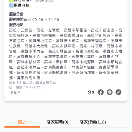
提供收據
服務分類
服務時間
每日 00:00 ~ 24:00
服務地點
高雄市三民區、高雄市左營區、高雄市苓雅區、高雄市鼓山區、高
雄市楠梓區、高雄市前鎮區、高雄市鳳山區、高雄市新興區、高雄
市前金區、高雄市小港區、高雄市大寮區、高雄市鹽埕區、高雄市
仁武區、高雄市大社區、高雄市旗津區、高雄市梓官區、高雄市永
安區、高雄市湖內區、高雄市林園區、高雄市鳥松區、高雄市大樹
區、高雄市旗山區、高雄市美濃區、高雄市六龜區、高雄市內門
區、高雄市杉林區、高雄市甲仙區、高雄市桃源區、高雄市那瑪夏
區、高雄市茂林區、屏東縣屏東市、屏東縣九如鄉、屏東縣里港
鄉、屏東縣長治鄉、屏東縣麟洛鄉、屏東縣內埔鄉、屏東縣萬丹
鄉、屏東縣潮州鎮
營業人名稱：凱力興業有限公司
統一編號：80424521
0
瀏覽
分享
關於
店家服務
(
0
)
店家評價
(118)