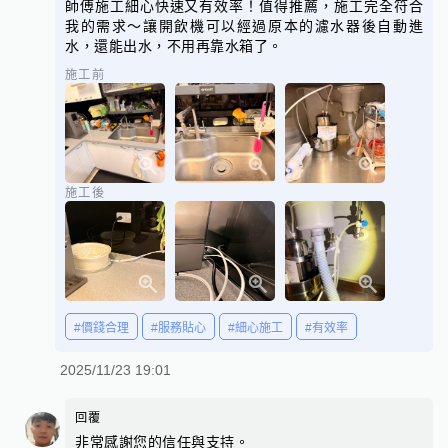
師傅施工細心快速又有效率！值得推薦，施工完全符合
我的需求～讓開飲機可以經過原本的濾水器後自動進
水，還能出水，不用再靠水箱了。
施工前
施工後
#價錢合理
#服務貼心
#細心施工
#有效率
2025/11/23 19:01
回覆
非常感謝您的信任與支持。