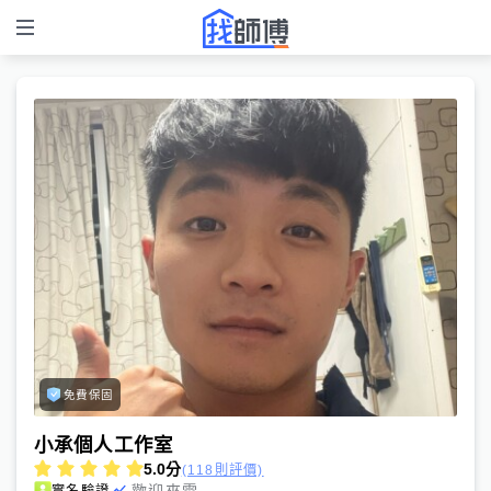
免費保固
小承個人工作室
5.0
分
(118則評價)
歡迎來電
實名驗證