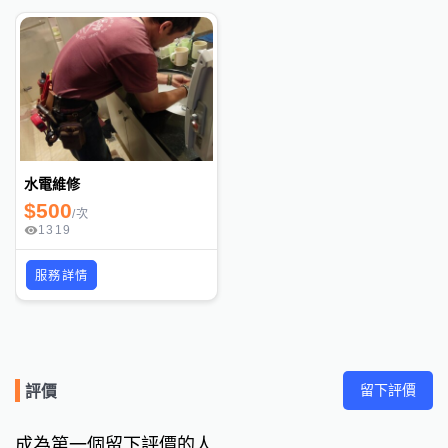
水電維修
$
500
/
次
1319
服務詳情
留下評價
評價
成為第一個留下評價的人