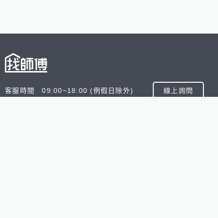
客服時間 09:00~18:00 (例假日除外)
線上詢問
客服信箱 service@945.com.tw
公司名稱 數字科技股份有限公司
追蹤我們
518熊班
518找好公司
小雞上工
台灣8591寶物交