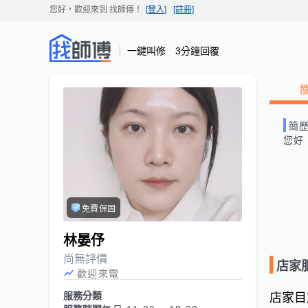
您好，歡迎來到
找師傅
！
[登入]
[註冊]
一鍵叫修 3分鐘回覆
簡
您好
免費保固
林晏伃
尚無評價
店家
歡迎來電
服務分類
店家目