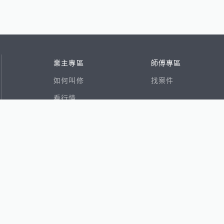
業主專區
師傅專區
如何叫修
找案件
看行情
好文章
在地專家
RSS索引
易網
香港8591寶物交易網
591租屋
591新建案
591售屋
591實價登錄