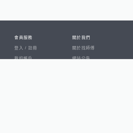
會員服務
關於我們
登入 /
註冊
關於找師傅
我的帳戶
網站公告
幫助中心
免責聲明
我有建議
服務條款
隱私權聲明
數字徵才
100室內設計
8891新車
8891購車菜單
8891中古車