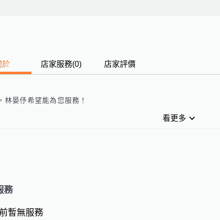
關於
店家服務
(
0
)
店家評價
歷
，
林晏伃
希望能為您服務！
看更多
服務
前暫無服務