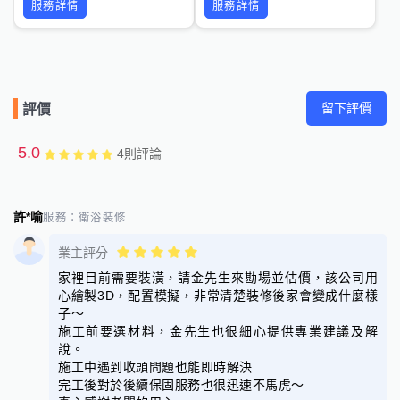
服務詳情
服務詳情
留下評價
評價
5.0
4
則評論
許*喻
服務：
衛浴裝修
業主評分
家裡目前需要裝潢，請金先生來勘場並估價，該公司用
心繪製3D，配置模擬，非常清楚裝修後家會變成什麼樣
子～
施工前要選材料，金先生也很細心提供專業建議及解
說。
施工中遇到收頭問題也能即時解決
完工後對於後續保固服務也很迅速不馬虎～