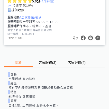
5.0
分
(4則評價)
52.9
%
接聽率
提供收據
服務分類
#居家修繕/裝潢
服務時間
週一至週五 09:00 ~ 18:00
服務地點
台北市、新北市、基隆市
營業人名稱：康宸室內裝修有限公司
統一編號：42862964
11836
瀏覽
分享
關於
店家服務
(
2
)
店家評價
(4)
專長
空間設計 室內裝修
經歷
擁有室內裝修證照及無障礙設備勘檢合法資格
特色
親切和善 專業服務
簡歷
合法登記 正向經營 服務永不停歇 ~