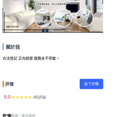
關於我
合法登記 正向經營 服務永不停歇 ~
留下評價
評價
5.0
4
則評論
許*喻
服務：
衛浴裝修