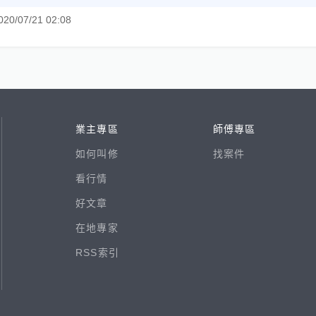
020/07/21 02:08
業主專區
師傅專區
如何叫修
找案件
看行情
好文章
在地專家
RSS索引