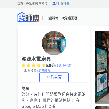
您好，歡迎來到
找師傅
！
[登入]
[註冊]
一鍵叫修 3分鐘回覆
鴻源水電廚具
5.0
分
(
1
則評價)
｜服務分類
#水電維修
查看主頁
簡歷
您好，有任何問題都歡迎直接來電洽
詢，謝謝！ 我們的網站連結： 在
Google Map上查看：