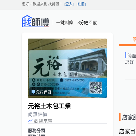
您好，歡迎來到
找師傅
！
[登入]
[註冊]
一鍵叫修 3分鐘回覆
簡
您好
免費保固
元裕土木包工業
尚無評價
店家
歡迎來電
服務分類
店家目