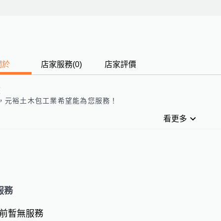
關於
店家服務
(
0
)
店家評價
歷
，
元裕土木包工業
希望能為您服務！
看更多
服務
前暫無服務