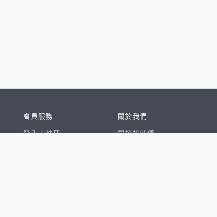
會員服務
關於我們
登入 /
註冊
關於找師傅
我的帳戶
網站公告
幫助中心
免責聲明
我有建議
服務條款
隱私權聲明