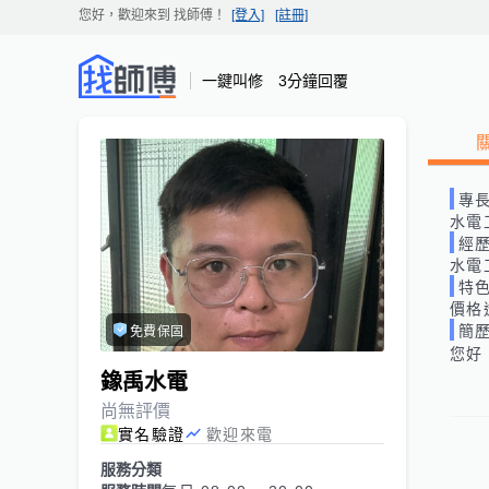
您好，歡迎來到
找師傅
！
[登入]
[註冊]
一鍵叫修 3分鐘回覆
專
水電
經
水電
特
價格
簡
免費保固
您好
鐌禹水電
尚無評價
實名驗證
歡迎來電
服務分類