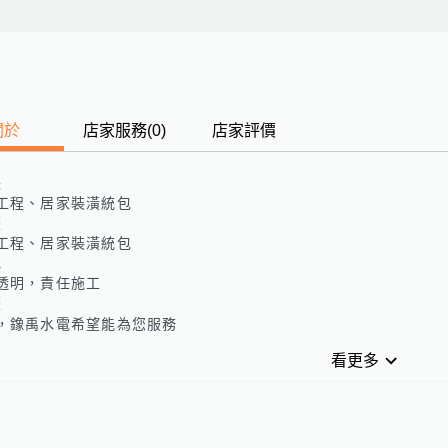
關於
店家服務
(
0
)
店家評價
長
工程、居家裝潢統包
歷
工程、居家裝潢統包
色
透明，責任施工
歷
，鐌禹水電希望能為您服務
看更多