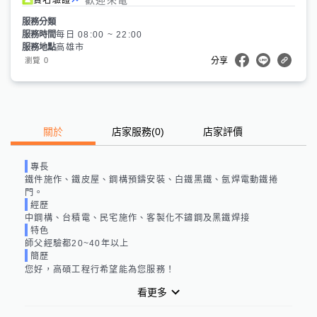
服務分類
服務時間
每日 08:00 ~ 22:00
服務地點
高雄市
0
瀏覽
分享
關於
店家服務
(
0
)
店家評價
專長
鐵件施作、鐵皮屋、鋼構預鑄安裝、白鐵黑鐵、氬焊電動鐵捲
門。
經歷
中鋼構、台積電、民宅施作、客製化不鏽鋼及黑鐵焊接
特色
師父經驗都20~40年以上
簡歷
您好，高碩工程行希望能為您服務！
看更多