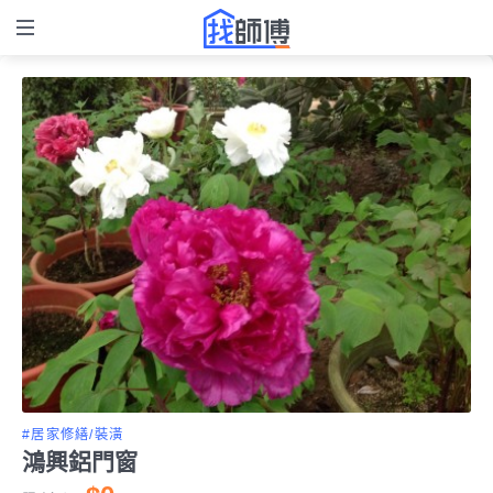
#居家修繕/裝潢
鴻興鋁門窗