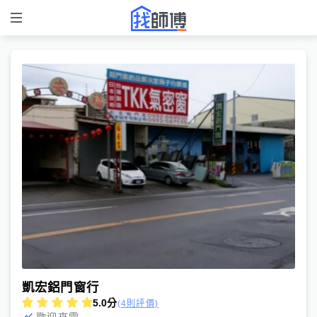
凱宏鋁門窗行
5.0
分
(4則評價)
歡迎來電