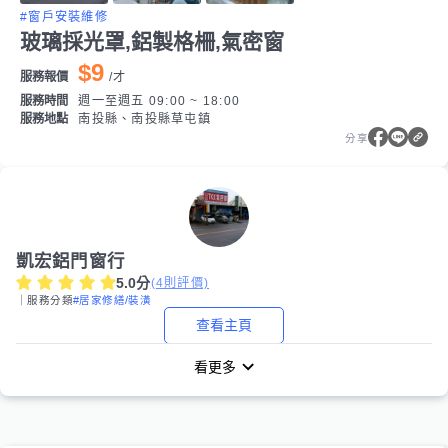
#窗戶安裝維修
玻璃採光罩,鋁製格柵,氣密窗
$9
服務報價
/
才
服務時間
週一至週五 09:00 ~ 18:00
服務地點
南投縣、南投縣草屯鎮
分享
凱宏鋁門窗行
5.0
分
(
4
則評價)
｜服務分類
#居家修繕/裝潢
查看主頁
看更多