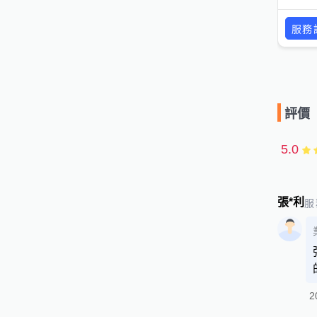
服務
評價
5.0
張*利
服
2