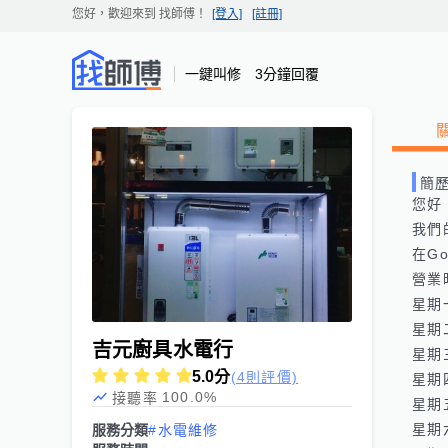
您好，歡迎來到
找師傅
！
[登入]
[註冊]
一鍵叫修 3分鐘回覆
簡
您好
我們的網
在Goo
營業
星期一:
星期二:
吉元廚具水電行
星期三:
5.0
分
(4則評價)
星期四:
100.0
%
接聽率
星期五:
星期六:
服務分類
#水電維修