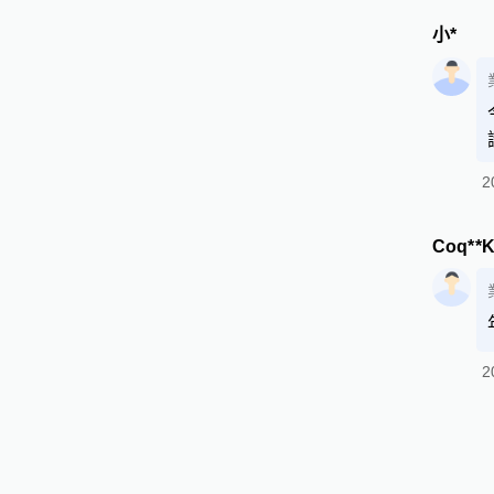
小*
2
Coq**
2