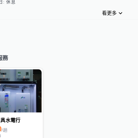
看更多
服務
廚具水電行
0
/
趟
8