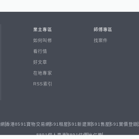
業主專區
師傅專區
如何叫修
找案件
看行情
好文章
在地專家
RSS索引
易網
香港8591寶物交易網
591租屋
591新建案
591售屋
591實價登錄
8891個人賣車
8891估價
出任務