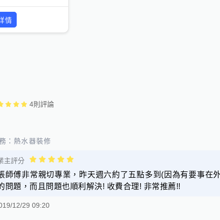
詳情
4
則評論
務：
熱水器裝修
業主評分
張師傅非常親切專業，昨天週六約了五點多到(因為有要事在
的問題，而且問題也順利解決! 收費合理! 非常推薦!!
019/12/29 09:20