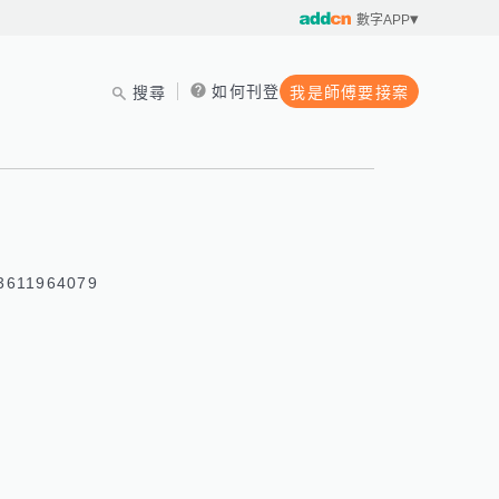
數字APP
如何刊登
搜尋
我是師傅要接案
611964079 
