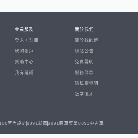
會員服務
關於我們
登入 /
註冊
關於找師傅
我的帳戶
網站公告
幫助中心
免責聲明
我有建議
服務條款
隱私權聲明
數字徵才
100室內設計
8891新車
8891購車菜單
8891中古車